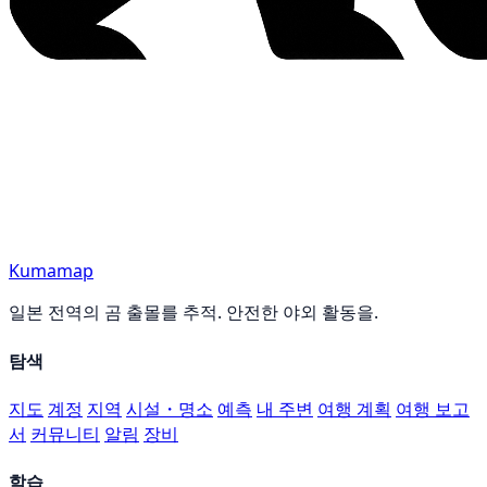
Kumamap
일본 전역의 곰 출몰를 추적. 안전한 야외 활동을.
탐색
지도
계정
지역
시설・명소
예측
내 주변
여행 계획
여행 보고
서
커뮤니티
알림
장비
학습