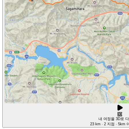
3D
내 여정을 3D로 
23 km
· 2 지점
· 5km