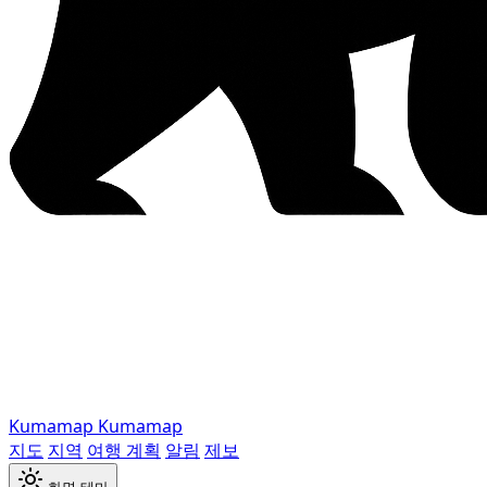
Kumamap
Kumamap
지도
지역
여행 계획
알림
제보