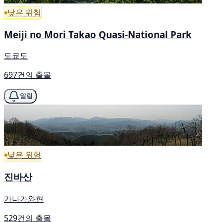
낮은 위험
Meiji no Mori Takao Quasi-National Park
도쿄도
697건의 출몰
알림
낮은 위험
진바산
가나가와현
529건의 출몰