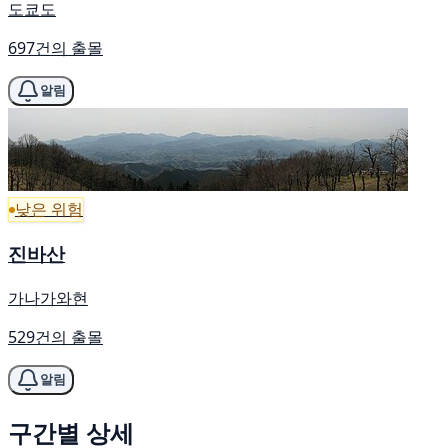
도쿄도
697건의 출몰
알림
낮은 위험
진바산
가나가와현
529건의 출몰
알림
구간별 상세