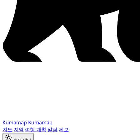
Kumamap
Kumamap
지도
지역
여행 계획
알림
제보