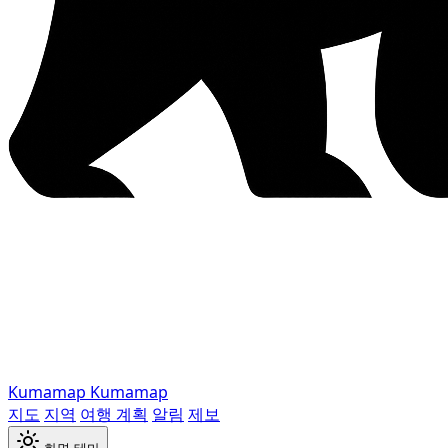
Kumamap
Kumamap
지도
지역
여행 계획
알림
제보