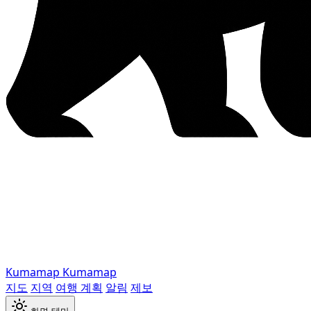
Kumamap
Kumamap
지도
지역
여행 계획
알림
제보