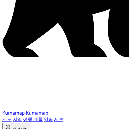
Kumamap
Kumamap
지도
지역
여행 계획
알림
제보