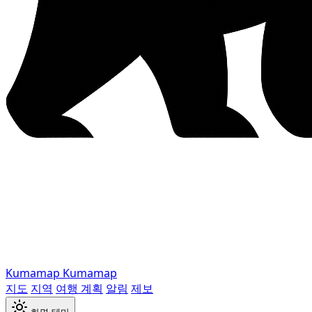
Kumamap
Kumamap
지도
지역
여행 계획
알림
제보