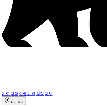
지도
지역
여행 계획
알림
제보
화면 테마