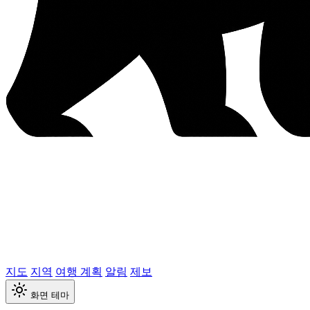
지도
지역
여행 계획
알림
제보
화면 테마