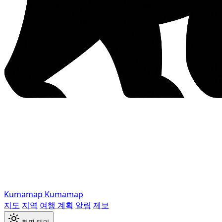
Kumamap
Kumamap
지도
지역
여행 계획
알림
제보