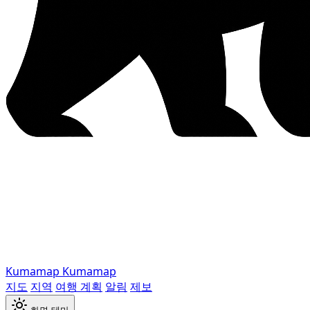
Kumamap
Kumamap
지도
지역
여행 계획
알림
제보