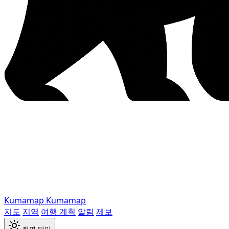
Kumamap
Kumamap
지도
지역
여행 계획
알림
제보