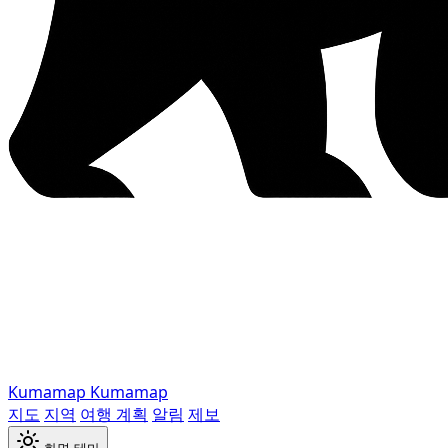
Kumamap
Kumamap
지도
지역
여행 계획
알림
제보