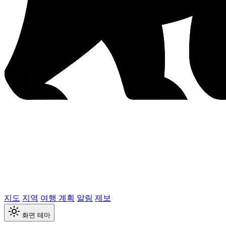
지도
지역
여행 계획
알림
제보
화면 테마