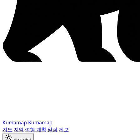
Kumamap
Kumamap
지도
지역
여행 계획
알림
제보