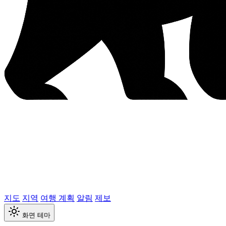
지도
지역
여행 계획
알림
제보
화면 테마