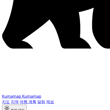
Kumamap
Kumamap
지도
지역
여행 계획
알림
제보