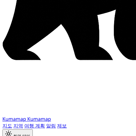
Kumamap
Kumamap
지도
지역
여행 계획
알림
제보