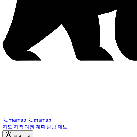
Kumamap
Kumamap
지도
지역
여행 계획
알림
제보