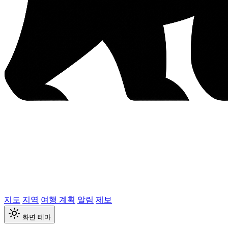
지도
지역
여행 계획
알림
제보
화면 테마