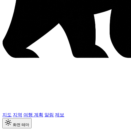
지도
지역
여행 계획
알림
제보
화면 테마