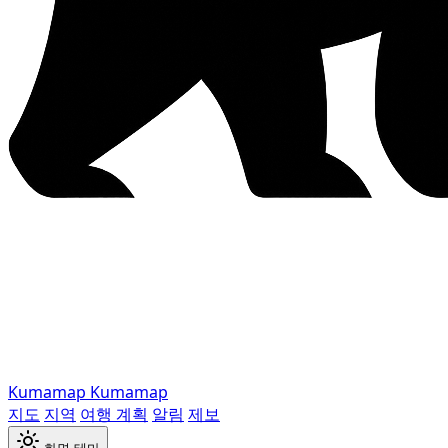
Kumamap
Kumamap
지도
지역
여행 계획
알림
제보