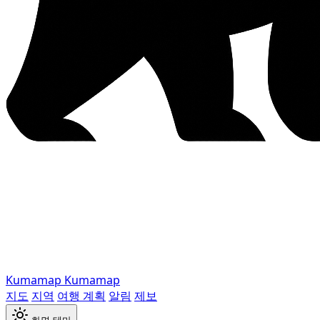
Kumamap
Kumamap
지도
지역
여행 계획
알림
제보