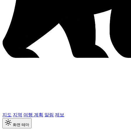
지도
지역
여행 계획
알림
제보
화면 테마