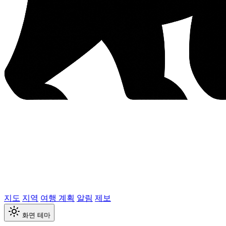
지도
지역
여행 계획
알림
제보
화면 테마