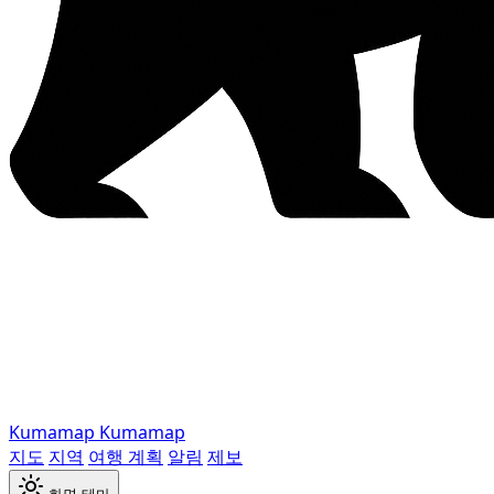
Kumamap
Kumamap
지도
지역
여행 계획
알림
제보