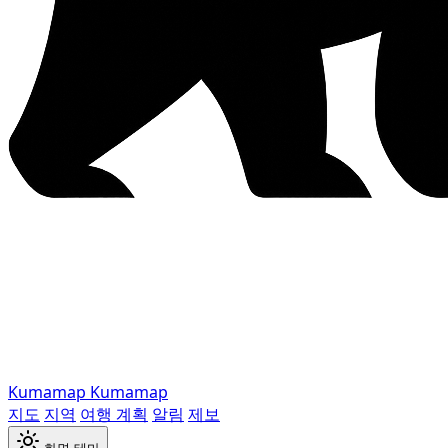
Kumamap
Kumamap
지도
지역
여행 계획
알림
제보