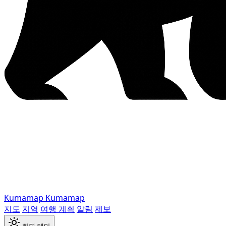
Kumamap
Kumamap
지도
지역
여행 계획
알림
제보