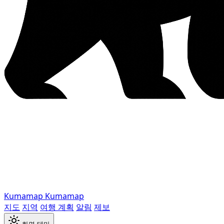
Kumamap
Kumamap
지도
지역
여행 계획
알림
제보