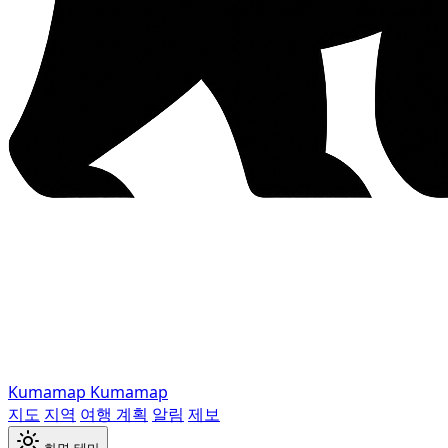
Kumamap
Kumamap
지도
지역
여행 계획
알림
제보