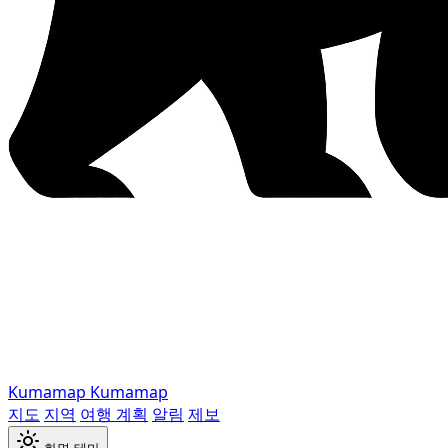
Kumamap
Kumamap
지도
지역
여행 계획
알림
제보