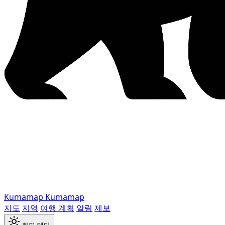
Kumamap
Kumamap
지도
지역
여행 계획
알림
제보