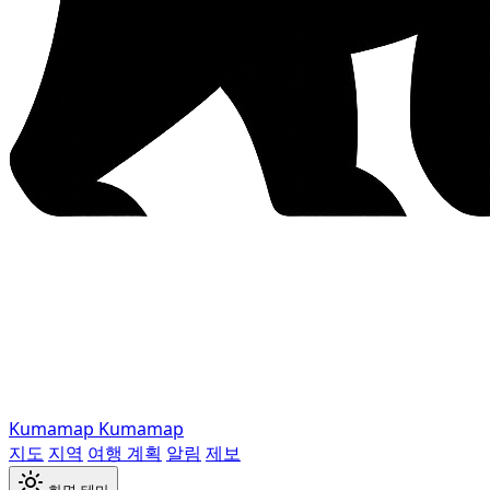
Kumamap
Kumamap
지도
지역
여행 계획
알림
제보