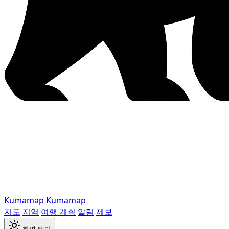
Kumamap
Kumamap
지도
지역
여행 계획
알림
제보