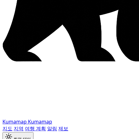
Kumamap
Kumamap
지도
지역
여행 계획
알림
제보