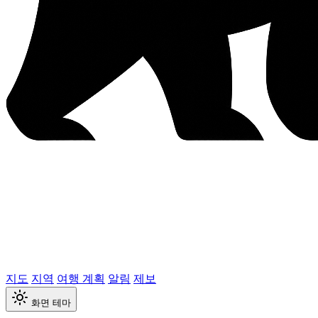
지도
지역
여행 계획
알림
제보
화면 테마