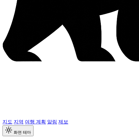
지도
지역
여행 계획
알림
제보
화면 테마