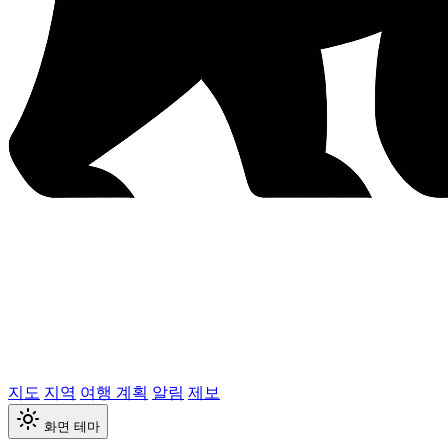
지도
지역
여행 계획
알림
제보
화면 테마