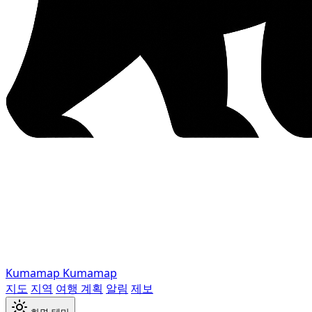
Kumamap
Kumamap
지도
지역
여행 계획
알림
제보