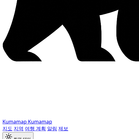
Kumamap
Kumamap
지도
지역
여행 계획
알림
제보