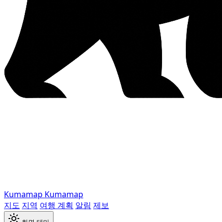
Kumamap
Kumamap
지도
지역
여행 계획
알림
제보