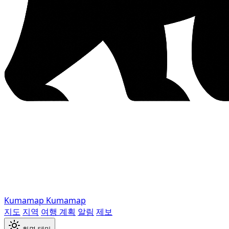
Kumamap
Kumamap
지도
지역
여행 계획
알림
제보