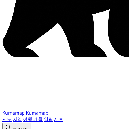
Kumamap
Kumamap
지도
지역
여행 계획
알림
제보