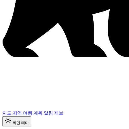
지도
지역
여행 계획
알림
제보
화면 테마