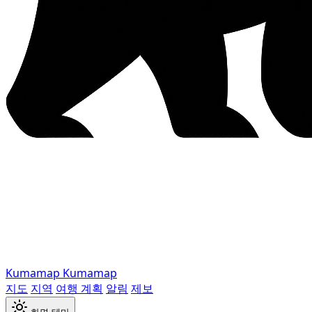
Kumamap
Kumamap
지도
지역
여행 계획
알림
제보