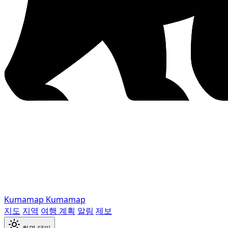
Kumamap
Kumamap
지도
지역
여행 계획
알림
제보