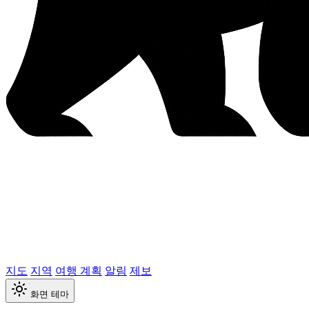
지도
지역
여행 계획
알림
제보
화면 테마