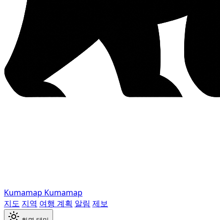
Kumamap
Kumamap
지도
지역
여행 계획
알림
제보