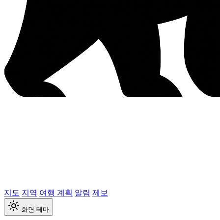
지도
지역
여행 계획
알림
제보
화면 테마