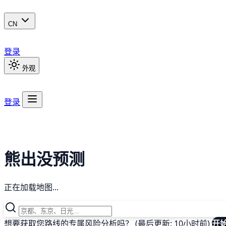
CN
登录
外观
登录
熊出没预测
正在加载地图...
想要获取您路线的专属风险分析吗？ (最后更新: 10小时前)
开