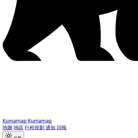
Kumamap
Kumamap
地圖
地區
行程規劃
通知
回報